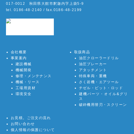
017-0012 秋田県大館市釈迦内字上袋5-9
tel.
0186-48-2140
/ fax.0186-48-2199
会社概要
取扱商品
事業案内
油圧クローラードリル
建設機械
油圧ブレーカー
機械開発
アタッチメント
修理・メンテナンス
特殊車両・重機
機械・リース
さく岩機・エアツール
工場用資材
チゼル・ビット・ロッド
環境安全
建機パーツ・オイル&グリ
ス
破砕機用替刃・スクリーン
お見積。ご注文の流れ
お問い合わせ
個人情報の保護について