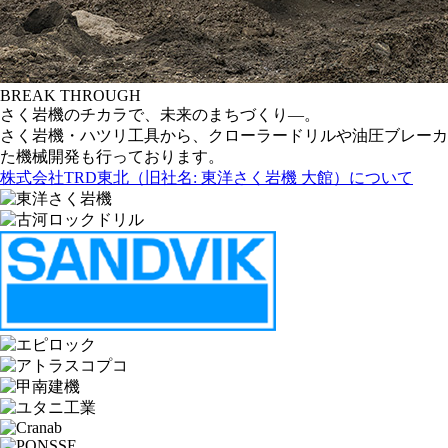
BREAK THROUGH
さく岩機のチカラで、未来のまちづくり―。
さく岩機・ハツリ工具から、クローラードリルや油圧ブレーカ
た機械開発も行っております。
株式会社TRD東北（旧社名: 東洋さく岩機 大館）について