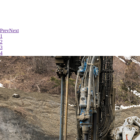
Prev
Next
1
2
3
4