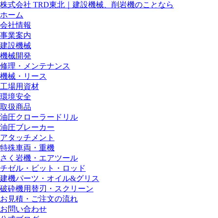
株式会社 TRD東北｜建設機械、削岩機のことなら
ホーム
会社情報
事業案内
建設機械
機械開発
修理・メンテナンス
機械・リース
工場用資材
環境安全
取扱商品
油圧クローラードリル
油圧ブレーカー
アタッチメント
特殊車両・重機
さく岩機・エアツール
チゼル・ビット・ロッド
建機パーツ・オイル&グリス
破砕機用替刃・スクリーン
お見積・ご注文の流れ
お問い合わせ