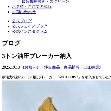
破砕機用替刃・スクリーン
お見積・ご注文の流れ
お問い合わせ
公式ブログ
公式フェイスブック
公式インスタグラム
ブログ
3トン油圧ブレーカー納入
2025.10.13 - [
お知らせ
・
注目商品
・
商品情報
・
TRD東北
]
破壊力抜群の3トン油圧ブレーカー「MKB3000V2」を納入させてい