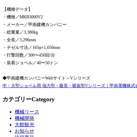
【機種データ】
・機種／MKB3000V2
・メーカー／甲南建機カンパニー
・総重量／3,380kg
・全長／3,296mm
・チゼル寸法／165φ×1,650mm
・打撃回数／300〜450回/分
・装着ショベル／40〜50トン
◆甲南建機カンパニーWebサイト～Vシリーズ
中・大型ショベル用 強力型・吸音・吸振型Vシリーズ｜甲南電機株式
カテゴリー
Category
機械リース
機械開発
大館観光
お知らせ