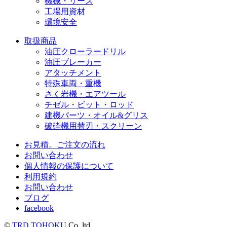
機械・リース
工場用資材
環境安全
取扱商品
油圧クローラードリル
油圧ブレーカー
アタッチメント
特殊車両・重機
さく岩機・エアツール
チゼル・ビット・ロッド
建機パーツ・オイル&グリス
破砕機用替刃・スクリーン
お見積。ご注文の流れ
お問い合わせ
個人情報の保護について
利用規約
お問い合わせ
ブログ
facebook
©
TRD TOHOKU
Co.,ltd.