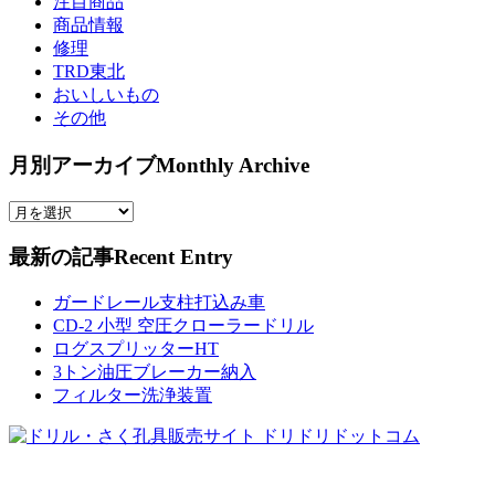
注目商品
商品情報
修理
TRD東北
おいしいもの
その他
月別アーカイブ
Monthly Archive
最新の記事
Recent Entry
ガードレール支柱打込み車
CD-2 小型 空圧クローラードリル
ログスプリッターHT
3トン油圧ブレーカー納入
フィルター洗浄装置