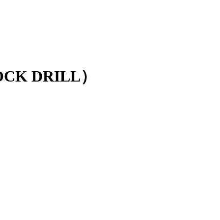
CK DRILL）
）