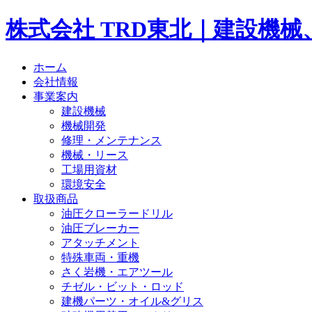
株式会社 TRD東北｜建設機
ホーム
会社情報
事業案内
建設機械
機械開発
修理・メンテナンス
機械・リース
工場用資材
環境安全
取扱商品
油圧クローラードリル
油圧ブレーカー
アタッチメント
特殊車両・重機
さく岩機・エアツール
チゼル・ビット・ロッド
建機パーツ・オイル&グリス